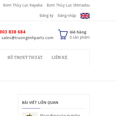
Bơm Thủy Lực Kayaba
Bơm Thủy Lực Shimadzu
Đăng ký
Đăng nhập
903 838 684
Giỏ hàng
0
sản phẩm
: sales@truonglinhparts.com
HỖ TRỢ KỸ THUẬT
LIÊN HỆ
BÀI VIẾT LIÊN QUAN
Hoạt động của máy bơm cánh gạt Rexroth