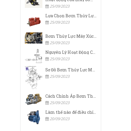
25/09/2023
Lựa Chọn Bơm Thủy Lực Komatsu Đúng
25/09/2023
Bơm Thủy Lực Máy Xúc Komatsu Bị Hỏng: Nguyên Nhân Và Cách Khắc Phục
25/09/2023
Nguyên Lý Hoạt Động Của Bơm Thủy Lực Komatsu
25/09/2023
Sơ Đồ Bơm Thủy Lực Máy Xúc Komatsu
25/09/2023
Cách Chỉnh Áp Bơm Thủy Lực Máy Xúc Komatsu
25/09/2023
Làm thế nào để điều chỉnh áp suất đầu ra của bơm thủy lực?
20/09/2023