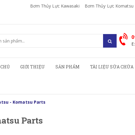
Bơm Thủy Lực Kawasaki
Bơm Thủy Lực Komatsu
0
E
 CHỦ
GIỚI THIỆU
SẢN PHẨM
TÀI LIỆU SỮA CHỮA
tsu - Komatsu Parts
atsu Parts