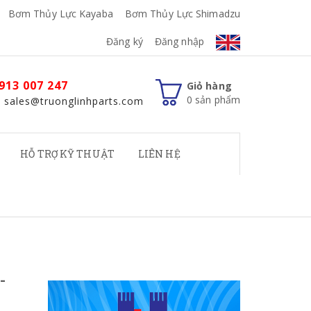
Bơm Thủy Lực Kayaba
Bơm Thủy Lực Shimadzu
Đăng ký
Đăng nhập
913 007 247
Giỏ hàng
0
sản phẩm
: sales@truonglinhparts.com
HỖ TRỢ KỸ THUẬT
LIÊN HỆ
-