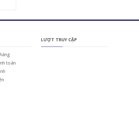
LƯỢT TRUY CẬP
hàng
anh toán
ành
iên