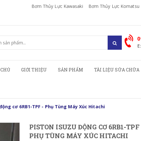
Bơm Thủy Lực Kawasaki
Bơm Thủy Lực Komatsu
0
E
 CHỦ
GIỚI THIỆU
SẢN PHẨM
TÀI LIỆU SỮA CHỮA
 động cơ 6RB1-TPF - Phụ Tùng Máy Xúc Hitachi
PISTON ISUZU ĐỘNG CƠ 6RB1-TPF 
PHỤ TÙNG MÁY XÚC HITACHI