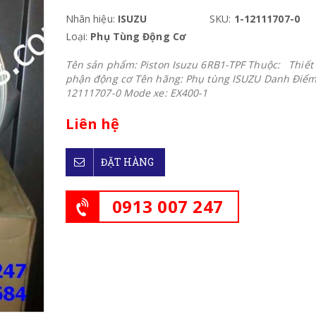
Nhãn hiệu:
ISUZU
SKU:
1-12111707-0
Loại:
Phụ Tùng Động Cơ
Tên sản phẩm: Piston Isuzu 6RB1-TPF Thuộc: Thiết 
phận động cơ Tên hãng: Phụ tùng ISUZU Danh Điểm 
12111707-0 Mode xe: EX400-1
Liên hệ
ĐẶT HÀNG
0913 007 247