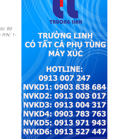
bị: Bộ
P/N: 1-