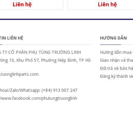
Liên hệ
Liên hệ
IN LIÊN HỆ
HƯỚNG DẪN
 TY CỔ PHẦN PHỤ TÙNG TRƯỜNG LINH
Hướng dẫn mua 
ường 10, Khu Phố 57, Phường Hiệp Bình, TP Hồ
Giao nhận và th
Đổi trả và bảo h
ruonglinhparts.com
Đăng ký thành v
hoại/Zalo/Whatsapp: (+84) 913 007 247
://www.facebook.com/phutungtruonglinh