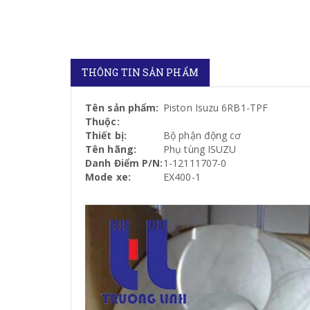
THÔNG TIN SẢN PHẨM
Tên sản phẩm:
Piston Isuzu 6RB1-TPF
Thuộc:
Thiết bị:
Bộ phận động cơ
Tên hãng:
Phụ tùng ISUZU
Danh Điểm P/N:
1-12111707-0
Mode xe:
EX400-1