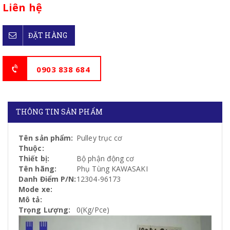
Liên hệ
ĐẶT HÀNG
0903 838 684
THÔNG TIN SẢN PHẨM
Tên sản phẩm:
Pulley trục cơ
Thuộc:
Thiết bị:
Bộ phận động cơ
Tên hãng:
Phụ Tùng KAWASAKI
Danh Điểm P/N:
12304-96173
Mode xe:
Mô tả:
Trọng Lượng:
0(Kg/Pce)