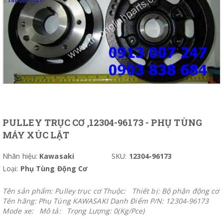
PULLEY TRỤC CƠ ,12304-96173 - PHỤ TÙNG
MÁY XÚC LẬT
Nhãn hiệu:
Kawasaki
SKU:
12304-96173
Loại:
Phụ Tùng Động Cơ
Tên sản phẩm: Pulley trục cơ Thuộc: Thiết bị: Bộ phận động cơ
Tên hãng: Phụ Tùng KAWASAKI Danh Điểm P/N: 12304-96173
Mode xe: Mô tả: Trọng Lượng: 0(Kg/Pce)