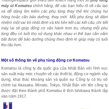
Truonglinhparts giới thiệu đến khách hàng một số
phụ tùng
máy ủi Komatsu
chính hãng, để các bạn hiểu rõ về cấu tạo
và dễ dàng tìm kiếm các phụ tùng thay thế khi chúng hư
hỏng hoặc cần bảo dưỡng, thay mới. Mỗi phụ tùng sẽ đảm
nhiệm một vai trò nhất định và khi liên kết các kết cấu, chi tiết
máy lại sẽ giúp động cơ vận hành trơn tru, nhưng mỗi phụ
tùng đều có tuổi thọ sử dụng khác nhau vì thế bạn cần nắm
bắt được để bảo dưỡng chúng theo định kì giúp máy có tuổi
thọ lấu hơn.
Một số thông tin về phụ tùng động cơ Komatsu
Komatsu là công ty đa quốc gia của Nhật Bản với lĩnh vực
sản xuất máy móc chuyên về các thiết bị, động cơ ngành xây
dựng, khai thác khoáng sản và quân sự Công ty có trụ sở
chính tại Akasaka, Minato, Tokyo, Nhật Bản với tên công ty
được đặt theo thành phố Komatsu ở tỉnh Ishikawa thành lập
vào năm 1917.