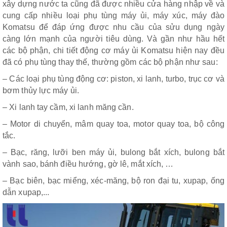
xây dựng nước ta cũng đã được nhiều cửa hàng nhập về và
cung cấp nhiều loại phụ tùng máy ủi, máy xúc, máy đào
Komatsu để đáp ứng được nhu cầu của sửu dụng ngày
càng lớn mạnh của người tiêu dùng. Và gần như hầu hết
các bộ phận, chi tiết động cơ máy ủi Komatsu hiện nay đều
đã có phụ tùng thay thế, thường gồm các bộ phận như sau:
– Các loại phụ tùng động cơ: piston, xi lanh, turbo, trục cơ và
bơm thủy lực máy ủi.
– Xi lanh tay cầm, xi lanh măng cần.
– Motor di chuyển, mâm quay toa, motor quay toa, bộ công
tắc.
– Bạc, răng, lưỡi ben máy ủi, bulong bắt xích, bulong bắt
vành sao, bánh điều hướng, gờ lê, mắt xích, …
– Bạc biên, bạc miểng, xéc-măng, bộ ron đại tu, xupap, ống
dẫn xupap,...