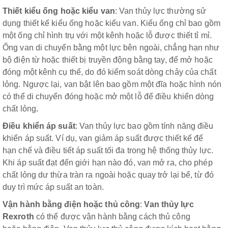
Thiết kiểu ố
ng hoặc
kiểu
van
: Van thủy lực thường sử
dụng thiết kế kiểu ống hoặc kiểu van. Kiểu ống chỉ bao gồm
một ống chỉ hình trụ với một kênh hoặc lỗ được thiết tỉ mỉ.
Ống van di chuyển bằng một lực bên ngoài, chẳng hạn như
bộ điện từ hoặc thiết bị truyền động bằng tay, để mở hoặc
đóng một kênh cụ thể, do đó kiểm soát dòng chảy của chất
lỏng. Ngược lại, van bật lên bao gồm một đĩa hoặc hình nón
có thể di chuyển đóng hoặc mở một lỗ để điều khiển dòng
chất lỏng
.
Điều khiển áp suất
: Van thủy lực bao gồm tính năng điều
khiển áp suất. Ví dụ, van giảm áp suất được thiết kế để
hạn chế và điều tiết áp suất tối đa trong hệ thống thủy lực.
Khi áp suất đạt đến giới hạn nào đó, van mở ra, cho phép
chất lỏng dư thừa tràn ra ngoài hoặc quay trở lại bể, từ đó
duy trì mức áp suất an toàn.
Vận hành bằng điện hoặc thủ công
:
Van thủy lực
Rexroth
có thể được vận hành bằng cách thủ công