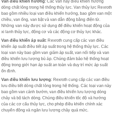
Van điều khiển hướng
: Các van này điều khiển hướng
dòng chất lỏng trong hệ thống thủy lực. Van thủy lực Rexroth
bao gồm nhiều loại van điều khiển hướng, bao gồm van một
chiều, van ống, van bật và van dẫn động bằng điện từ.
Những van này được sử dụng để điều khiển hoạt động của
xi lanh thủy lực, động cơ và các động cơ thủy lực khác.
Van điều khiển áp suất
: Rexroth cung cấp các van điều
khiển áp suất điều tiết áp suất trong hệ thống thủy lực. Các
loại van này bao gồm van giảm áp suất, van nối tiếp và van
điều khiển lưu lượng bù áp. Chúng đảm bảo hệ thống hoạt
động trong giới hạn áp suất an toàn và duy trì mức áp suất
ổn định.
Van điều khiển
lưu
lượng
: Rexroth cung cấp các van điều
lưu điều tiết dòng chất lỏng trong hệ thống. Các loại van này
bao gồm van cánh bướm, van điều khiển lưu lượng dòng
chảy và bộ tách dòng. Chúng điều khiển tốc độ và hướng
của các cơ cấu thủy lực, cho phép điều khiển chính xác
chuyển động và ngăn lưu lượng chảy quá mức.