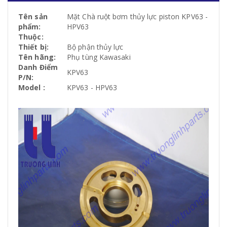
Tên sản
Mặt Chà ruột bơm thủy lực piston KPV63 -
phẩm:
HPV63
Thuộc:
Thiết bị:
Bộ phận thủy lực
Tên hãng:
Phụ tùng Kawasaki
Danh Điểm
KPV63
P/N:
Model :
KPV63 - HPV63