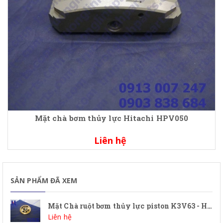
Mặt chà bơm thủy lực Hitachi HPV050
Liên hệ
SẢN PHẨM ĐÃ XEM
Mặt Chà ruột bơm thủy lực piston K3V63 - HPV63 - Phụ Tùng Máy Đào ( Xe Cuốc )
Liên hệ