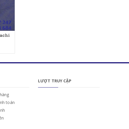
achi
LƯỢT TRUY CẬP
hàng
anh toán
ành
iên