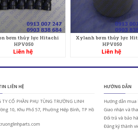
on bơm thủy lực Hitachi
Xylanh bơm thủy lực Hit
HPV050
HPV050
Liên hệ
Liên hệ
IN LIÊN HỆ
HƯỚNG DẪN
 TY CỔ PHẦN PHỤ TÙNG TRƯỜNG LINH
Hướng dẫn mua 
ường 10, Khu Phố 57, Phường Hiệp Bình, TP Hồ
Giao nhận và th
Đổi trả và bảo h
ruonglinhparts.com
Đăng ký thành v