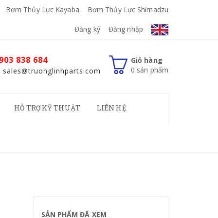
Bơm Thủy Lực Kayaba
Bơm Thủy Lực Shimadzu
Đăng ký
Đăng nhập
903 838 684
Giỏ hàng
0
sản phẩm
: sales@truonglinhparts.com
HỖ TRỢ KỸ THUẬT
LIÊN HỆ
SẢN PHẨM ĐÃ XEM