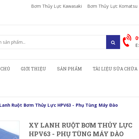
Bơm Thủy Lực Kawasaki
Bơm Thủy Lực Komatsu
0
E
 CHỦ
GIỚI THIỆU
SẢN PHẨM
TÀI LIỆU SỮA CHỮA
 Lanh Ruột Bơm Thủy Lực HPV63 - Phụ Tùng Máy Đào
XY LANH RUỘT BƠM THỦY LỰC
HPV63 - PHỤ TÙNG MÁY ĐÀO