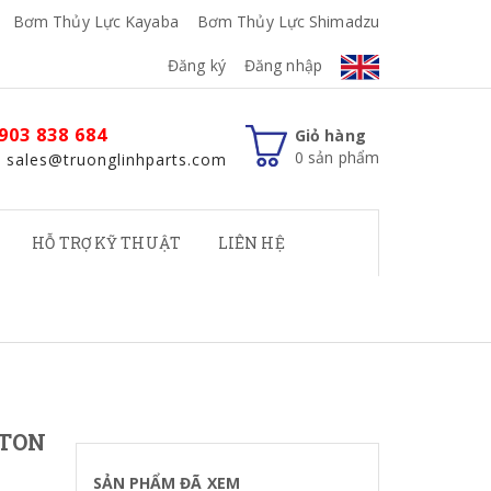
Bơm Thủy Lực Kayaba
Bơm Thủy Lực Shimadzu
Đăng ký
Đăng nhập
903 838 684
Giỏ hàng
0
sản phẩm
: sales@truonglinhparts.com
HỖ TRỢ KỸ THUẬT
LIÊN HỆ
STON
SẢN PHẨM ĐÃ XEM