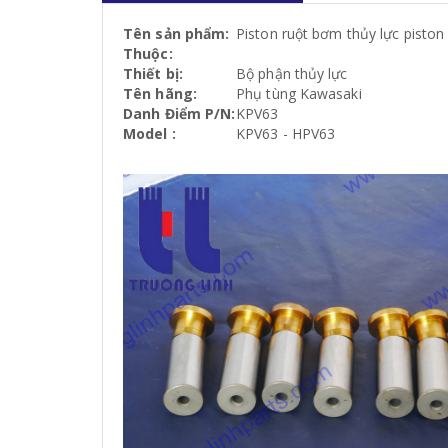
Tên sản phẩm:
Piston ruột bơm thủy lực pisto
Thuộc:
Thiết bị:
Bộ phận thủy lực
Tên hãng:
Phụ tùng Kawasaki
Danh Điểm P/N:
KPV63
Model :
KPV63 - HPV63