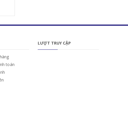
LƯỢT TRUY CẬP
hàng
anh toán
ành
iên