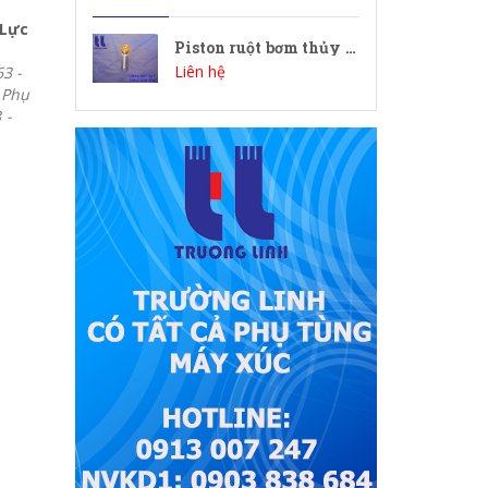
 Lực
Piston ruột bơm thủy lực piston KPV63 - HPV63
Liên hệ
3 -
 Phụ
 -