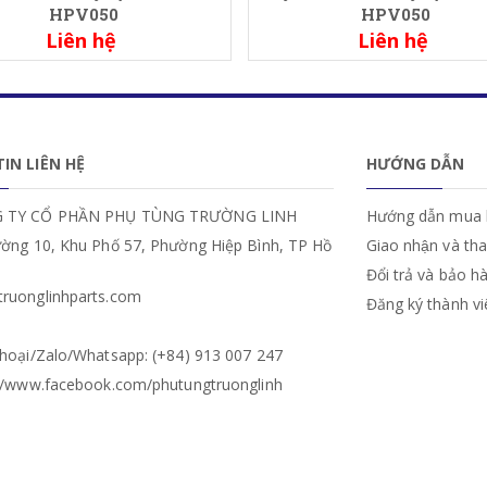
HPV050
HPV050
Liên hệ
Liên hệ
IN LIÊN HỆ
HƯỚNG DẪN
 TY CỔ PHẦN PHỤ TÙNG TRƯỜNG LINH
Hướng dẫn mua 
ường 10, Khu Phố 57, Phường Hiệp Bình, TP Hồ
Giao nhận và th
Đổi trả và bảo h
ruonglinhparts.com
Đăng ký thành v
hoại/Zalo/Whatsapp: (+84) 913 007 247
://www.facebook.com/phutungtruonglinh