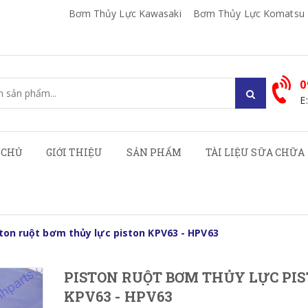
Bơm Thủy Lực Kawasaki
Bơm Thủy Lực Komatsu
0
E
 CHỦ
GIỚI THIỆU
SẢN PHẨM
TÀI LIỆU SỮA CHỮA
ton ruột bơm thủy lực piston KPV63 - HPV63
PISTON RUỘT BƠM THỦY LỰC PI
KPV63 - HPV63