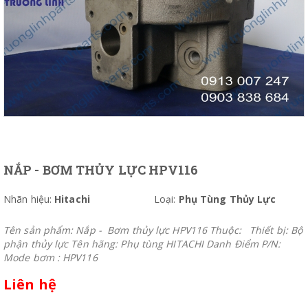
NẮP - BƠM THỦY LỰC HPV116
Nhãn hiệu:
Hitachi
Loại:
Phụ Tùng Thủy Lực
Tên sản phẩm: Nắp - Bơm thủy lực HPV116 Thuộc: Thiết bị: Bộ
phận thủy lực Tên hãng: Phụ tùng HITACHI Danh Điểm P/N:
Mode bơm : HPV116
Liên hệ