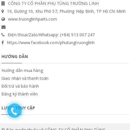
CÔNG TY CỔ PHẦN PHỤ TÙNG TRƯỜNG LINH
19, Đường 10, Khu Phố 57, Phường Hiệp Bình, TP Hồ Chí Minh
www.truonglinhparts.com
Điện thoại/Zalo/Whatsapp: (+84) 913 007 247
https://www.facebook.com/phutungtruonglinh
HƯỚNG DẪN
Hướng dẫn mua hàng
Giao nhận và thanh toán
Đổi trả và bảo hành
Đăng ký thành viên
LƯỢT TRUY CẬP
© Bản quyền thuộc về CÔNG TY CỔ PHẦN PHỤ TÙNG