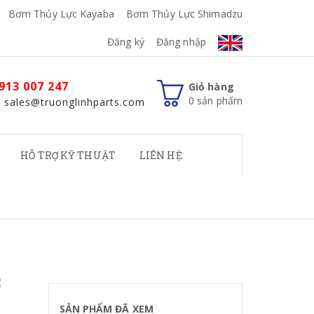
Bơm Thủy Lực Kayaba
Bơm Thủy Lực Shimadzu
Đăng ký
Đăng nhập
913 007 247
Giỏ hàng
0
sản phẩm
: sales@truonglinhparts.com
HỖ TRỢ KỸ THUẬT
LIÊN HỆ
C
SẢN PHẨM ĐÃ XEM