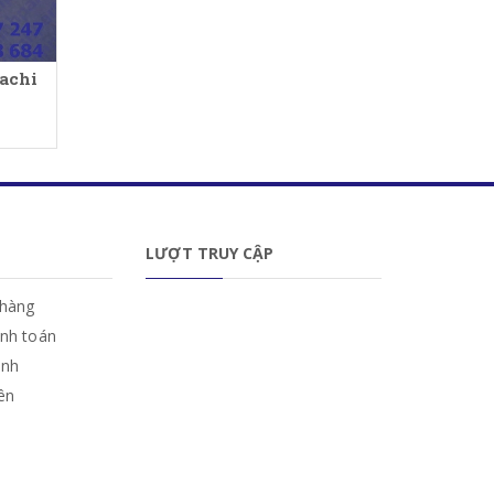
achi
LƯỢT TRUY CẬP
hàng
anh toán
ành
iên