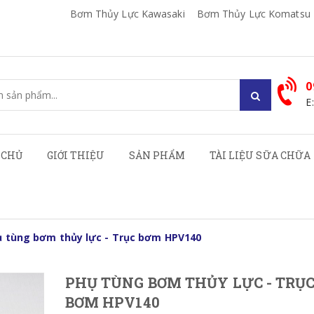
Bơm Thủy Lực Kawasaki
Bơm Thủy Lực Komatsu
0
E
 CHỦ
GIỚI THIỆU
SẢN PHẨM
TÀI LIỆU SỮA CHỮA
ụ tùng bơm thủy lực - Trục bơm HPV140
PHỤ TÙNG BƠM THỦY LỰC - TRỤ
BƠM HPV140