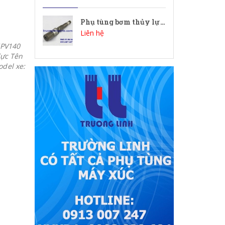
Phụ tùng bơm thủy lực - Trục bơm HPV140
Liên hệ
HPV140
lực Tên
del xe: