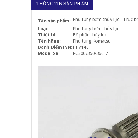
THÔNG TIN SẢN PHẨM
Phụ tùng bơm thủy lực - Trục 
Tên sản phẩm:
Loại:
Phụ tùng bơm thủy lực
Thiết bị:
Bộ phận thủy lực
Tên hãng:
Phụ tùng Komatsu
Danh Điểm P/N:
HPV140
Model xe:
PC300/350/360-7