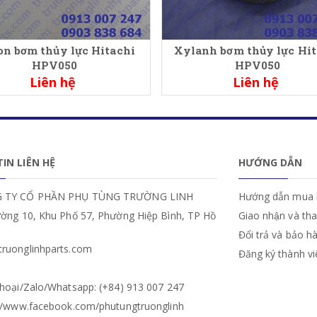
on bơm thủy lực Hitachi
Xylanh bơm thủy lực Hit
HPV050
HPV050
Liên hệ
Liên hệ
IN LIÊN HỆ
HƯỚNG DẪN
 TY CỔ PHẦN PHỤ TÙNG TRƯỜNG LINH
Hướng dẫn mua 
ường 10, Khu Phố 57, Phường Hiệp Bình, TP Hồ
Giao nhận và th
Đổi trả và bảo h
ruonglinhparts.com
Đăng ký thành v
hoại/Zalo/Whatsapp: (+84) 913 007 247
://www.facebook.com/phutungtruonglinh