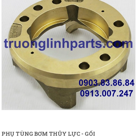
PHỤ TÙNG BƠM THỦY LỰC - GỐI